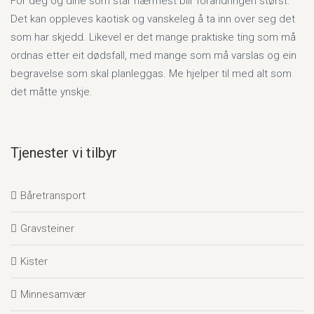
For deg og dine som står nærmest blir forandringen størst.
Det kan oppleves kaotisk og vanskeleg å ta inn over seg det
som har skjedd. Likevel er det mange praktiske ting som må
ordnas etter eit dødsfall, med mange som må varslas og ein
begravelse som skal planleggas. Me hjelper til med alt som
det måtte ynskje.
Tjenester vi tilbyr
Båretransport
Gravsteiner
Kister
Minnesamvær