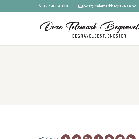
+47 4669 0000
post@telemarkbegravelse.no
Share