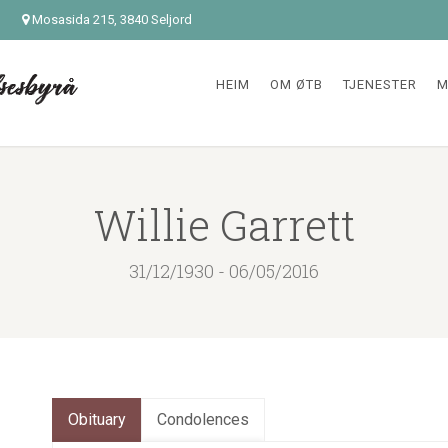
Mosasida 215, 3840 Seljord
HEIM
OM ØTB
TJENESTER
M
Willie Garrett
31/12/1930 - 06/05/2016
Obituary
Condolences