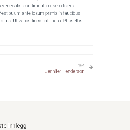
 ac venenatis condimentum, sem libero
 Vestibulum ante ipsum primis in faucibus
purus. Ut varius tincidunt libero. Phasellus
Next
Jennifer Henderson
ste innlegg