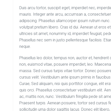
Duis arcu tortor, suscipit eget, imperdiet nec, imperdi
mauris. Integer ante arcu, accumsan a, consectetuer
adipiscing. Phasellus ullamcorper ipsum rutrum nu
volutpat pretium libero. Cras id dui. Aenean ut eros et 
ultricies sit amet, nonummy id, imperdiet feugiat, ped
Phasellus nec sem in justo pellentesque facilisis. Et
neque.
Phasellus leo dolor, tempus non, auctor et, hendrerit qui
non, euismod vitae, posuere imperdiet, leo. Maecen
massa. Sed cursus turpis vitae tortor. Donec posuer
cursus velit. Vestibulum ante ipsum primis in faucibus 
Curae; Sed aliquam, nisi quis porttitor congue, elit er
quis orci. Phasellus consectetuer vestibulum elit. A
ac, mattis non, nunc. Vestibulum fringilla pede sit am
Praesent turpis. Aenean posuere, tortor sed cursus fe
sollicitudin urna dolor sagittis lacus. Donec elit libero