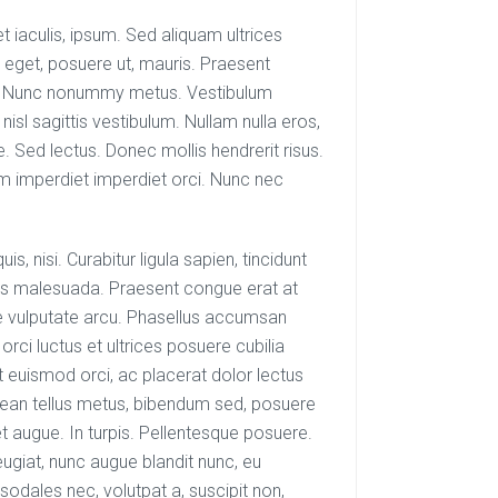
et iaculis, ipsum. Sed aliquam ultrices
 eget, posuere ut, mauris. Praesent
nc. Nunc nonummy metus. Vestibulum
nisl sagittis vestibulum. Nullam nulla eros,
e. Sed lectus. Donec mollis hendrerit risus.
iam imperdiet imperdiet orci. Nunc nec
s, nisi. Curabitur ligula sapien, tincidunt
as malesuada. Praesent congue erat at
e vulputate arcu. Phasellus accumsan
orci luctus et ultrices posuere cubilia
at euismod orci, ac placerat dolor lectus
enean tellus metus, bibendum sed, posuere
et augue. In turpis. Pellentesque posuere.
ugiat, nunc augue blandit nunc, eu
, sodales nec, volutpat a, suscipit non,