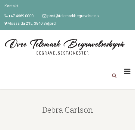
Kontakt
+47 4669 0000
post@telemarkbegravelse.no
Mosasida 215, 3840 Seljord
Debra Carlson