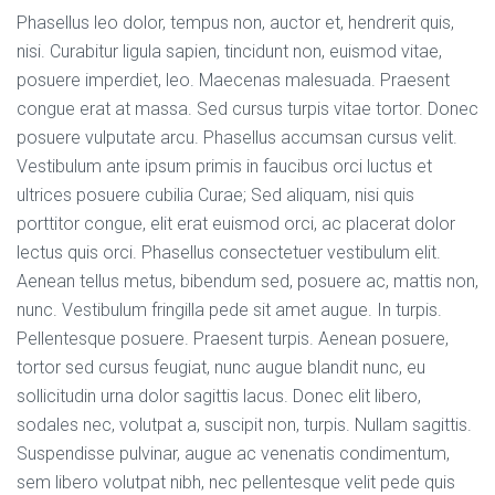
Phasellus leo dolor, tempus non, auctor et, hendrerit quis,
nisi. Curabitur ligula sapien, tincidunt non, euismod vitae,
posuere imperdiet, leo. Maecenas malesuada. Praesent
congue erat at massa. Sed cursus turpis vitae tortor. Donec
posuere vulputate arcu. Phasellus accumsan cursus velit.
Vestibulum ante ipsum primis in faucibus orci luctus et
ultrices posuere cubilia Curae; Sed aliquam, nisi quis
porttitor congue, elit erat euismod orci, ac placerat dolor
lectus quis orci. Phasellus consectetuer vestibulum elit.
Aenean tellus metus, bibendum sed, posuere ac, mattis non,
nunc. Vestibulum fringilla pede sit amet augue. In turpis.
Pellentesque posuere. Praesent turpis. Aenean posuere,
tortor sed cursus feugiat, nunc augue blandit nunc, eu
sollicitudin urna dolor sagittis lacus. Donec elit libero,
sodales nec, volutpat a, suscipit non, turpis. Nullam sagittis.
Suspendisse pulvinar, augue ac venenatis condimentum,
sem libero volutpat nibh, nec pellentesque velit pede quis