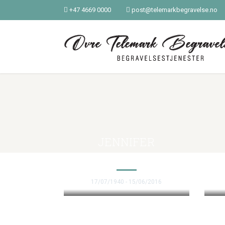
+47 4669 0000
post@telemarkbegravelse.no
JENNIFER
HENDERSON
17/07/1940 - 15/06/2016