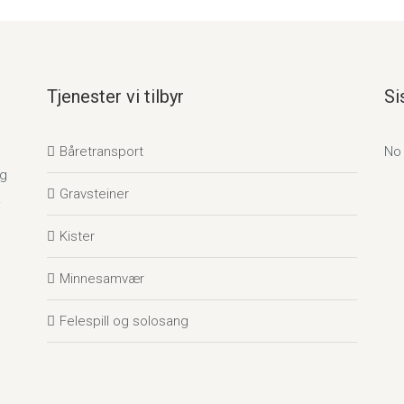
Tjenester vi tilbyr
Si
Båretransport
No
og
Gravsteiner
.
Kister
Minnesamvær
Felespill og solosang