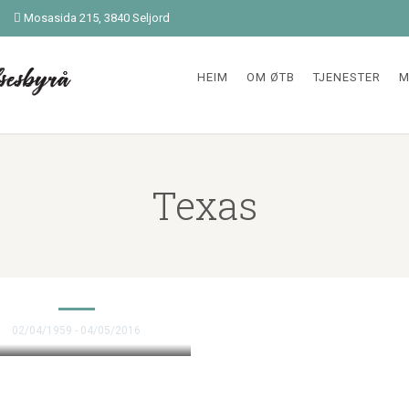
Mosasida 215, 3840 Seljord
HEIM
OM ØTB
TJENESTER
M
Texas
RYAN GONZALEZ
02/04/1959 - 04/05/2016